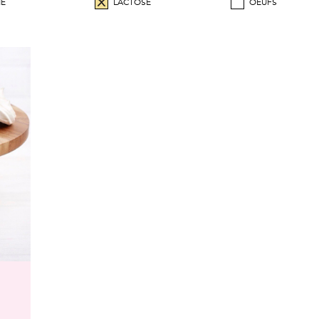
NE
LACTOSE
OEUFS