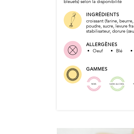
bleuets) selon la disponibilité
INGRÉDIENTS
croissant (farine, beurre, 
poudre, sucre, levure frai
stabilisateur, dorure (œu
coco framboise citron (
framboise, lait condensé
ALLERGÈNES
de coco, jus de citron, s
Oeuf
Blé
mais, agar agar, gomme
petits fruits frais (ex : f
bleuets, peut varier selo
disponibilité).
GAMMES