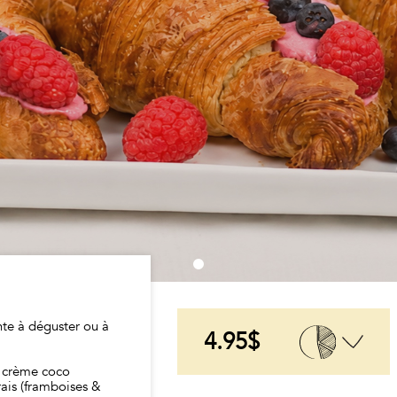
nte à déguster ou à
4.95$
e crème coco
frais (framboises &