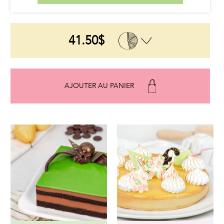
fraises, Chocolat blanc (sucre,
beurre de cacao, poudre de lait
entier, lactose, lécithine de soya,
arôme de vanille.) Motif : (Gras
végétale, sucre, poudre de lait
41.50$
écrémé, poudre de blé, beurre de
cacao, colorant, vanille, lécithine de
soya).
AJOUTER AU PANIER