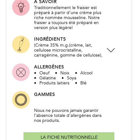
À SAVOIR
Traditionnellement le fraisier est
préparé à partir d’une crème plus
riche nommée mousseline. Notre
fraisier a toujours été préparé en
version plus légère!
INGRÉDIENTS
(Crème 35% m.g.(crème, lait,
cellulose microcristalline,
carragénine, gomme de cellulose),
Crème pâtissière (Lait 2% m.g.,
sucre, œufs, poudre à crème
ALLERGÈNES
(amidon de mais modifié, beta-
Oeuf
Noix
Alcool
carotène, riboflavine, arôme),
Gélatine
Soya
sucre, Gel kirsch, sucre, eau,
Produits laitiers
Blé
gélatine) Fraises; Génoise blanche
(Œuf, farine non blanchie, sucre,
GAMMES
poudre à pâte, émulsifiant) Sirop
kirsch (Eau, sucre, gel kirsch)
Décoration : Pâte d’amande (Sucre,
pâte d’amande brute, fondant
Nous ne pouvons jamais garantir
blanc, glucose colorant naturel),
l’absence totale d’allergènes dans
Crème au beurre (Beurre non salé,
nos produits.
sucre, œuf, eau, glucose); Crème
au beurre (Beurre non salé, sucre,
œuf, eau, glucose, colorant),
LA FICHE NUTRITIONNELLE